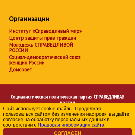
Организации
Институт «Справедливый мир»
Центр защиты прав граждан
Молодежь СПРАВЕДЛИВОЙ
РОССИИ
Социал-демократический союз
женщин России
Домсовет
Социалистическая политическая партия
СПРАВЕДЛИВАЯ
РОССИЯ
Сайт использует cookie-файлы. Продолжая
Региональное отделение партии в Архангельской
пользоваться сайтом без изменения настроек, вы даёте
области
согласие на обработку персональных данных в
© 2006-2026
соответствии с
Правовая информация сайта
.
Политика в отношении обработки персональных данных
СОГЛАСЕН