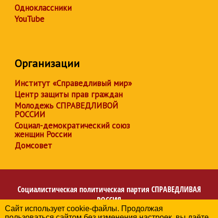
Одноклассники
YouTube
Организации
Институт «Справедливый мир»
Центр защиты прав граждан
Молодежь СПРАВЕДЛИВОЙ
РОССИИ
Социал-демократический союз
женщин России
Домсовет
Социалистическая политическая партия
СПРАВЕДЛИВАЯ
РОССИЯ
Сайт использует cookie-файлы. Продолжая
Региональное отделение партии в Архангельской
пользоваться сайтом без изменения настроек, вы даёте