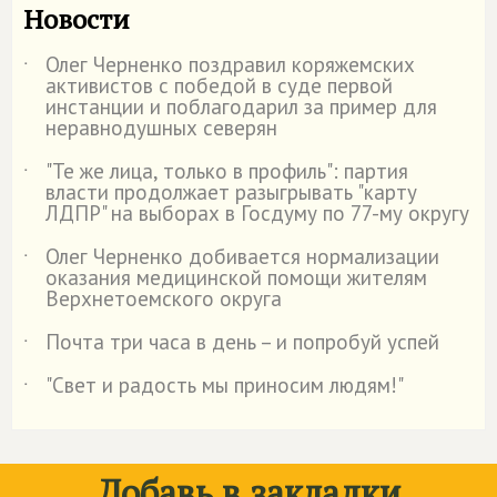
Новости
Олег Черненко поздравил коряжемских
˙
активистов с победой в суде первой
инстанции и поблагодарил за пример для
неравнодушных северян
"Те же лица, только в профиль": партия
˙
власти продолжает разыгрывать "карту
ЛДПР" на выборах в Госдуму по 77-му округу
Олег Черненко добивается нормализации
˙
оказания медицинской помощи жителям
Верхнетоемского округа
Почта три часа в день – и попробуй успей
˙
"Свет и радость мы приносим людям!"
˙
Добавь в закладки