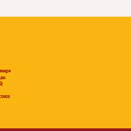
 мир»
дан
Й
союз