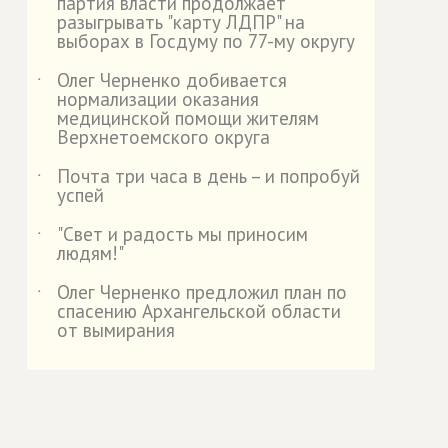
партия власти продолжает
разыгрывать "карту ЛДПР" на
выборах в Госдуму по 77-му округу
Олег Черненко добивается
˙
нормализации оказания
медицинской помощи жителям
Верхнетоемского округа
Почта три часа в день – и попробуй
˙
успей
"Свет и радость мы приносим
˙
людям!"
Олег Черненко предложил план по
˙
спасению Архангельской области
от вымирания