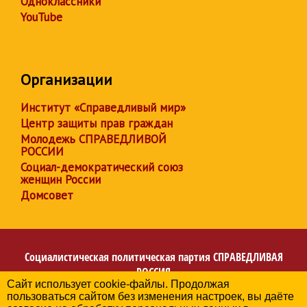
Одноклассники
YouTube
Организации
Институт «Справедливый мир»
Центр защиты прав граждан
Молодежь СПРАВЕДЛИВОЙ
РОССИИ
Социал-демократический союз
женщин России
Домсовет
Социалистическая политическая партия
СПРАВЕДЛИВАЯ
РОССИЯ
Сайт использует cookie-файлы. Продолжая
Региональное отделение партии в Архангельской
пользоваться сайтом без изменения настроек, вы даёте
области