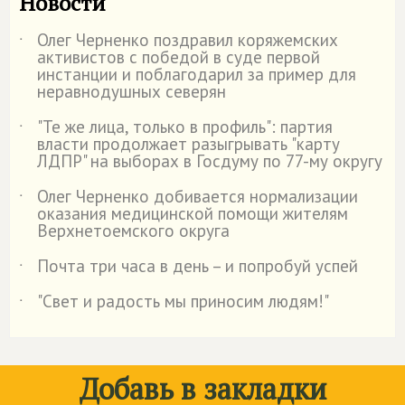
Новости
Олег Черненко поздравил коряжемских
˙
активистов с победой в суде первой
инстанции и поблагодарил за пример для
неравнодушных северян
"Те же лица, только в профиль": партия
˙
власти продолжает разыгрывать "карту
ЛДПР" на выборах в Госдуму по 77-му округу
Олег Черненко добивается нормализации
˙
оказания медицинской помощи жителям
Верхнетоемского округа
Почта три часа в день – и попробуй успей
˙
"Свет и радость мы приносим людям!"
˙
Добавь в закладки