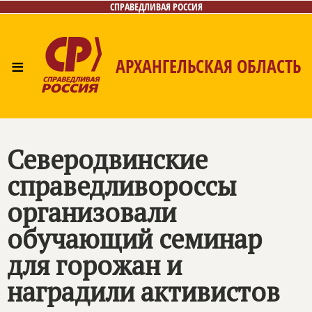
СПРАВЕДЛИВАЯ РОССИЯ
≡
АРХАНГЕЛЬСКАЯ ОБЛАСТЬ
Главная
Новости
Лица
Фото/Видео
Газета
Контакты
Поиск
Северодвинские
справедливороссы
организовали
обучающий семинар
для горожан и
наградили активистов