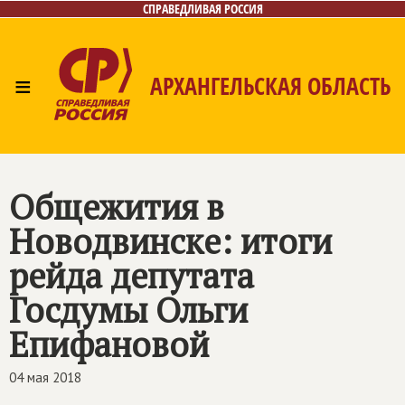
СПРАВЕДЛИВАЯ РОССИЯ
≡
АРХАНГЕЛЬСКАЯ ОБЛАСТЬ
Главная
Новости
Лица
Фото/Видео
Газета
Контакты
Поиск
Общежития в
Новодвинске: итоги
рейда депутата
Госдумы Ольги
Епифановой
04 мая 2018