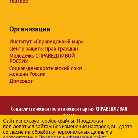
YouTube
Организации
Институт «Справедливый мир»
Центр защиты прав граждан
Молодежь СПРАВЕДЛИВОЙ
РОССИИ
Социал-демократический союз
женщин России
Домсовет
Социалистическая политическая партия
СПРАВЕДЛИВАЯ
РОССИЯ
Сайт использует cookie-файлы. Продолжая
Региональное отделение партии в Архангельской
пользоваться сайтом без изменения настроек, вы даёте
области
согласие на обработку персональных данных в
© 2006-2026
соответствии с
Правовая информация сайта
.