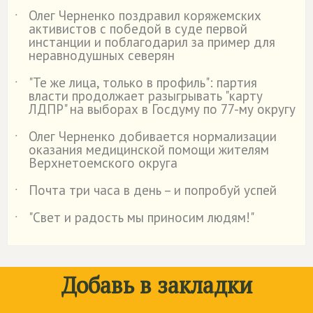
Олег Черненко поздравил коряжемских
˙
активистов с победой в суде первой
инстанции и поблагодарил за пример для
неравнодушных северян
"Те же лица, только в профиль": партия
˙
власти продолжает разыгрывать "карту
ЛДПР" на выборах в Госдуму по 77-му округу
Олег Черненко добивается нормализации
˙
оказания медицинской помощи жителям
Верхнетоемского округа
Почта три часа в день – и попробуй успей
˙
"Свет и радость мы приносим людям!"
˙
Добавь в закладки