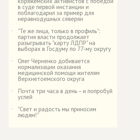
коряжемских активистов с победой
в суде первой инстанции и
поблагодарил за пример для
неравнодушных северян
"Те же лица, только в профиль":
˙
партия власти продолжает
разыгрывать "карту ЛДПР" на
выборах в Госдуму по 77-му округу
Олег Черненко добивается
˙
нормализации оказания
медицинской помощи жителям
Верхнетоемского округа
Почта три часа в день – и попробуй
˙
успей
"Свет и радость мы приносим
˙
людям!"