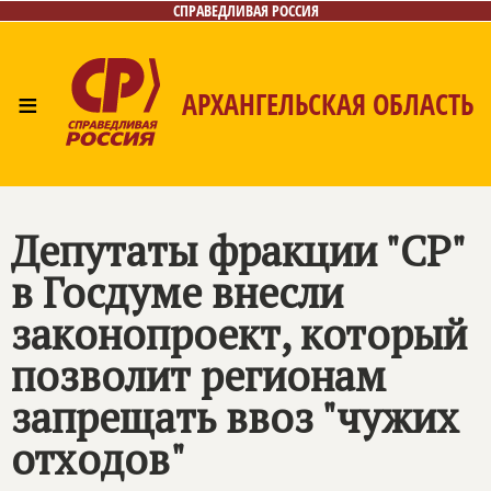
СПРАВЕДЛИВАЯ РОССИЯ
≡
АРХАНГЕЛЬСКАЯ ОБЛАСТЬ
Главная
Новости
Лица
Фото/Видео
Газета
Контакты
Поиск
Депутаты фракции "СР"
в Госдуме внесли
законопроект, который
позволит регионам
запрещать ввоз "чужих
отходов"