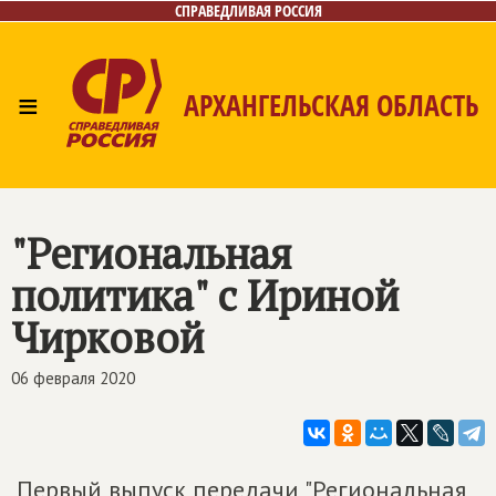
СПРАВЕДЛИВАЯ РОССИЯ
≡
АРХАНГЕЛЬСКАЯ ОБЛАСТЬ
Главная
Новости
Лица
Фото/Видео
Газета
Контакты
Поиск
"Региональная
политика" с Ириной
Чирковой
06 февраля 2020
Первый выпуск передачи "Региональная