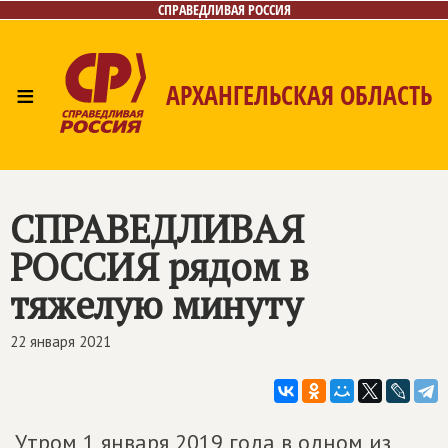
СПРАВЕДЛИВАЯ РОССИЯ
≡
АРХАНГЕЛЬСКАЯ ОБЛАСТЬ
Главная
Новости
Лица
Фото/Видео
Газета
Контакты
Поиск
СПРАВЕДЛИВАЯ
РОССИЯ
рядом в
тяжелую минуту
22 января 2021
Утром 1 января 2019 года в одном из