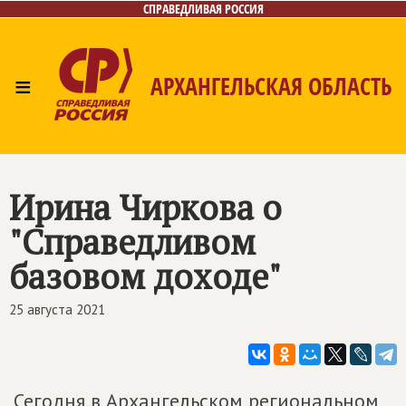
СПРАВЕДЛИВАЯ РОССИЯ
≡
АРХАНГЕЛЬСКАЯ ОБЛАСТЬ
Главная
Новости
Лица
Фото/Видео
Газета
Контакты
Поиск
Ирина Чиркова о
"Справедливом
базовом доходе"
25 августа 2021
Сегодня в Архангельском региональном