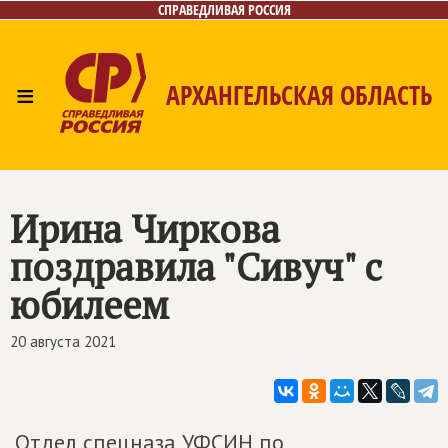
СПРАВЕДЛИВАЯ РОССИЯ
≡
АРХАНГЕЛЬСКАЯ ОБЛАСТЬ
Главная
Новости
Лица
Фото/Видео
Газета
Контакты
Поиск
Ирина Чиркова
поздравила "Сивуч" с
юбилеем
20 августа 2021
Отдел спецназа УФСИН по