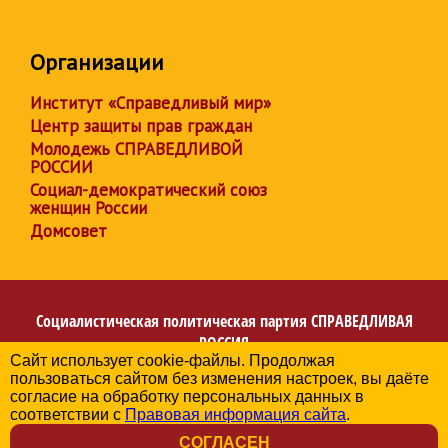
Организации
Институт «Справедливый мир»
Центр защиты прав граждан
Молодежь СПРАВЕДЛИВОЙ
РОССИИ
Социал-демократический союз
женщин России
Домсовет
Социалистическая политическая партия
СПРАВЕДЛИВАЯ
РОССИЯ
Сайт использует cookie-файлы. Продолжая
Региональное отделение партии в Архангельской
пользоваться сайтом без изменения настроек, вы даёте
области
согласие на обработку персональных данных в
© 2006-2026
соответствии с
Правовая информация сайта
.
Политика в отношении обработки персональных данных
СОГЛАСЕН