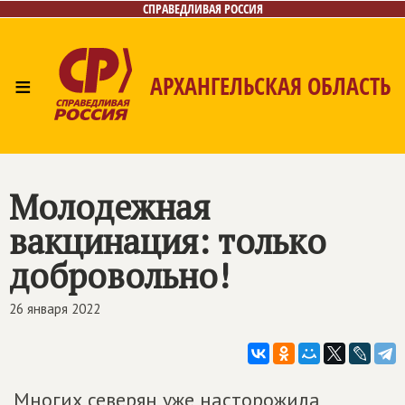
СПРАВЕДЛИВАЯ РОССИЯ
≡
АРХАНГЕЛЬСКАЯ ОБЛАСТЬ
Главная
Новости
Лица
Фото/Видео
Газета
Контакты
Поиск
Молодежная
вакцинация: только
добровольно!
26 января 2022
Многих северян уже насторожила