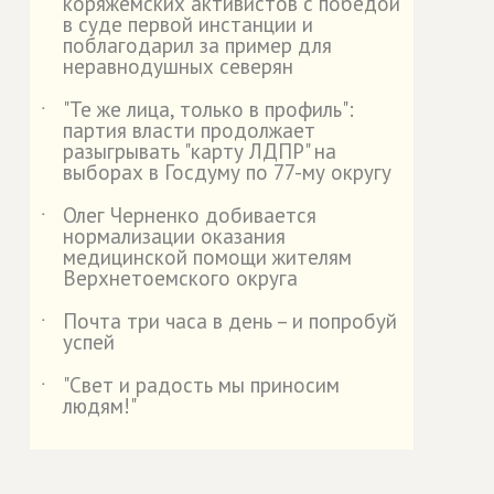
коряжемских активистов с победой
в суде первой инстанции и
поблагодарил за пример для
неравнодушных северян
"Те же лица, только в профиль":
˙
партия власти продолжает
разыгрывать "карту ЛДПР" на
выборах в Госдуму по 77-му округу
Олег Черненко добивается
˙
нормализации оказания
медицинской помощи жителям
Верхнетоемского округа
Почта три часа в день – и попробуй
˙
успей
"Свет и радость мы приносим
˙
людям!"