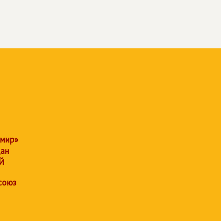
 мир»
дан
Й
союз