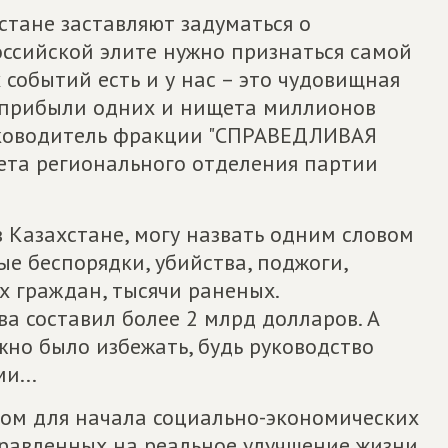
стане заставляют задуматься о
оссийской элите нужно признаться самой
 событий есть и у нас – это чудовищная
хприбыли одних и нищета миллионов
руководитель фракции "СПРАВЕДЛИВАЯ
вета регионального отделения партии
 в Казахстане, могу назвать одним словом
ые беспорядки, убийства, поджоги,
х граждан, тысячи раненых.
а составил более 2 млрд долларов. А
но было избежать, будь руководство
и...
дом для начала социально-экономических
правленных на реальное улучшение жизни