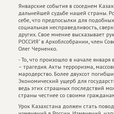
Январские события в соседнем Казах
дальнейшей судьбе нашей страны. Р
себе, что предпосылки для подобных
социальная несправедливость, свер
других. Свое мнение высказывает 
РОССИЯ" в Архоблсобрании, член Со
Олег Черненко.
- То, что произошло в начале января
– трагедия. Акты терроризма, массов
мародерство. Более двухсот погибши
Экономический ущерб для государств
ведь этих страшных последствий мож
страны честнее со своими гражданам
Урок Казахстана должен стать пово
изменений в России. Изменений, на