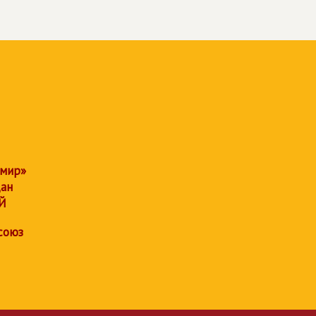
 мир»
дан
Й
союз