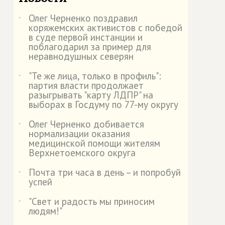
Олег Черненко поздравил
˙
коряжемских активистов с победой
в суде первой инстанции и
поблагодарил за пример для
неравнодушных северян
"Те же лица, только в профиль":
˙
партия власти продолжает
разыгрывать "карту ЛДПР" на
выборах в Госдуму по 77-му округу
Олег Черненко добивается
˙
нормализации оказания
медицинской помощи жителям
Верхнетоемского округа
Почта три часа в день – и попробуй
˙
успей
"Свет и радость мы приносим
˙
людям!"