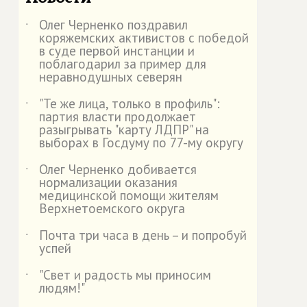
Олег Черненко поздравил
˙
коряжемских активистов с победой
в суде первой инстанции и
поблагодарил за пример для
неравнодушных северян
"Те же лица, только в профиль":
˙
партия власти продолжает
разыгрывать "карту ЛДПР" на
выборах в Госдуму по 77-му округу
Олег Черненко добивается
˙
нормализации оказания
медицинской помощи жителям
Верхнетоемского округа
Почта три часа в день – и попробуй
˙
успей
"Свет и радость мы приносим
˙
людям!"