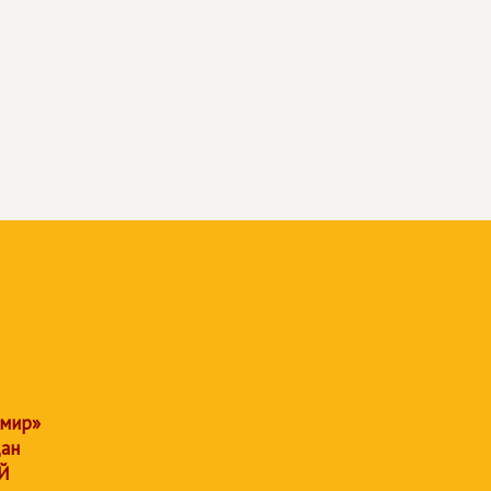
 мир»
дан
Й