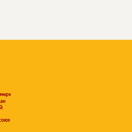
 мир»
дан
Й
союз