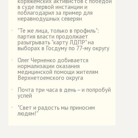
коряжемских активистов с победой
в суде первой инстанции и
поблагодарил за пример для
неравнодушных северян
"Те же лица, только в профиль":
˙
партия власти продолжает
разыгрывать "карту ЛДПР" на
выборах в Госдуму по 77-му округу
Олег Черненко добивается
˙
нормализации оказания
медицинской помощи жителям
Верхнетоемского округа
Почта три часа в день – и попробуй
˙
успей
"Свет и радость мы приносим
˙
людям!"