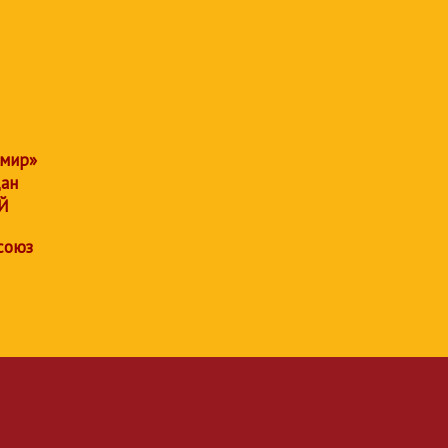
 мир»
дан
Й
союз