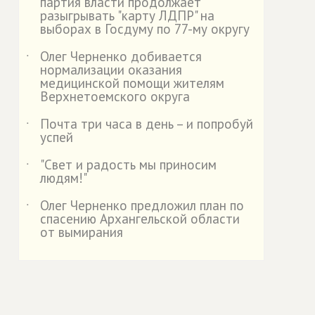
партия власти продолжает
разыгрывать "карту ЛДПР" на
выборах в Госдуму по 77-му округу
Олег Черненко добивается
˙
нормализации оказания
медицинской помощи жителям
Верхнетоемского округа
Почта три часа в день – и попробуй
˙
успей
"Свет и радость мы приносим
˙
людям!"
Олег Черненко предложил план по
˙
спасению Архангельской области
от вымирания