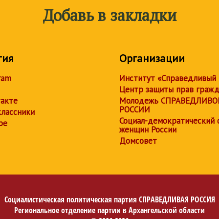
Добавь в закладки
тия
Организации
ram
Институт «Справедливый
Центр защиты прав граж
акте
Молодежь СПРАВЕДЛИВО
РОССИИ
лассники
Социал-демократический 
be
женщин России
Домсовет
Социалистическая политическая партия
СПРАВЕДЛИВАЯ РОССИЯ
Региональное отделение партии в Архангельской области