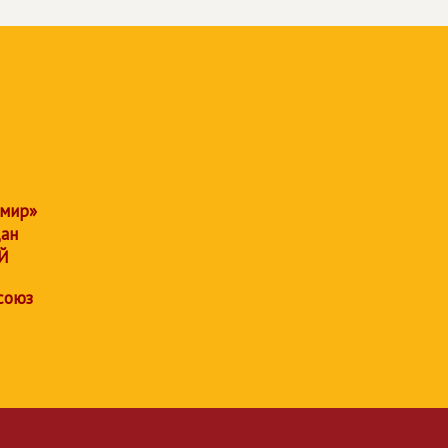
 мир»
дан
Й
союз