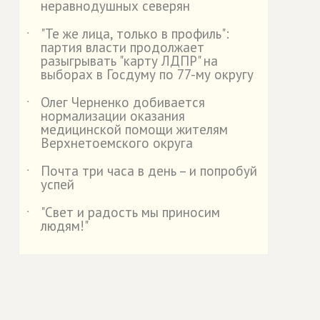
неравнодушных северян
"Те же лица, только в профиль":
˙
партия власти продолжает
разыгрывать "карту ЛДПР" на
выборах в Госдуму по 77-му округу
Олег Черненко добивается
˙
нормализации оказания
медицинской помощи жителям
Верхнетоемского округа
Почта три часа в день – и попробуй
˙
успей
"Свет и радость мы приносим
˙
людям!"