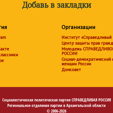
Добавь в закладки
тия
Организации
ram
Институт «Справедливый
Центр защиты прав граж
акте
Молодежь СПРАВЕДЛИВО
РОССИИ
лассники
Социал-демократический 
be
женщин России
Домсовет
Социалистическая политическая партия
СПРАВЕДЛИВАЯ РОССИЯ
Региональное отделение партии в Архангельской области
© 2006-2026