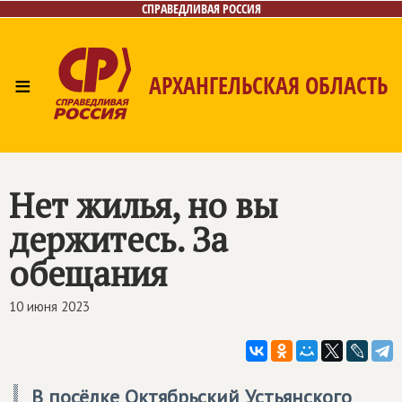
СПРАВЕДЛИВАЯ РОССИЯ
≡
АРХАНГЕЛЬСКАЯ ОБЛАСТЬ
Главная
Новости
Лица
Фото/Видео
Газета
Контакты
Поиск
Нет жилья, но вы
держитесь. За
обещания
10 июня 2023
В посёлке Октябрьский Устьянского