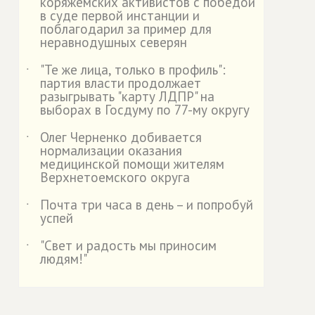
коряжемских активистов с победой
в суде первой инстанции и
поблагодарил за пример для
неравнодушных северян
"Те же лица, только в профиль":
˙
партия власти продолжает
разыгрывать "карту ЛДПР" на
выборах в Госдуму по 77-му округу
Олег Черненко добивается
˙
нормализации оказания
медицинской помощи жителям
Верхнетоемского округа
Почта три часа в день – и попробуй
˙
успей
"Свет и радость мы приносим
˙
людям!"