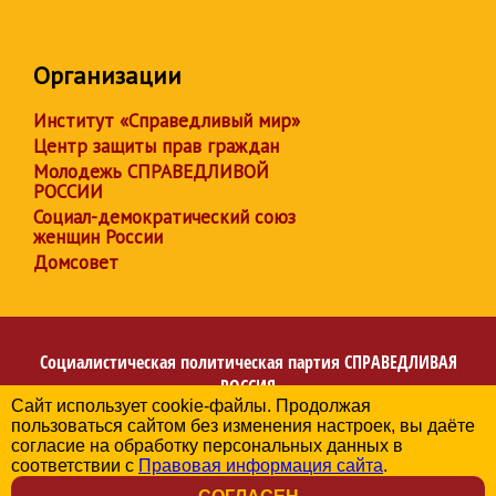
Организации
Институт «Справедливый мир»
Центр защиты прав граждан
Молодежь СПРАВЕДЛИВОЙ
РОССИИ
Социал-демократический союз
женщин России
Домсовет
Социалистическая политическая партия
СПРАВЕДЛИВАЯ
РОССИЯ
Сайт использует cookie-файлы. Продолжая
Региональное отделение партии в Архангельской
пользоваться сайтом без изменения настроек, вы даёте
области
согласие на обработку персональных данных в
© 2006-2026
соответствии с
Правовая информация сайта
.
Политика в отношении обработки персональных данных