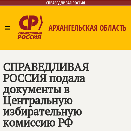
СПРАВЕДЛИВАЯ РОССИЯ
≡
АРХАНГЕЛЬСКАЯ ОБЛАСТЬ
Главная
Новости
Лица
Фото/Видео
Газета
Контакты
Поиск
СПРАВЕДЛИВАЯ
РОССИЯ
подала
документы в
Центральную
избирательную
комиссию РФ